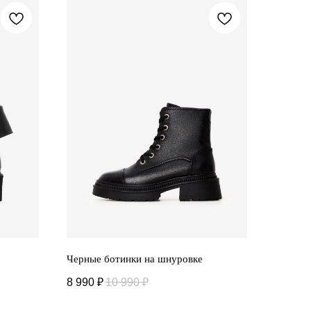
Черные ботинки на шнуровке
8 990
₽
10 990
₽