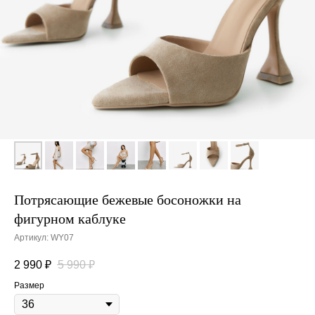
Потрясающие бежевые босоножки на
фигурном каблуке
Артикул:
WY07
2 990
₽
5 990
₽
Размер