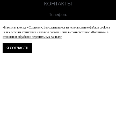
КОНТАКТЫ
Телефон:
8 800 500 44 88
«Нажимая кнопку «Согласен», Вы соглашаетесь на использование файлов cookie в
целях ведения статистики и анализа работы Сайта в соответствии с
«Политикой в
Почта:
отношении обработки персональных данных»
ooo@wysh.shop
Я СОГЛАСЕН
Режим работы:
С 11:00 до 21:00
© Защищено авторским правом.